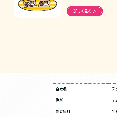
詳しく見る ＞
会社名
デ
住所
〒
設立年月
1