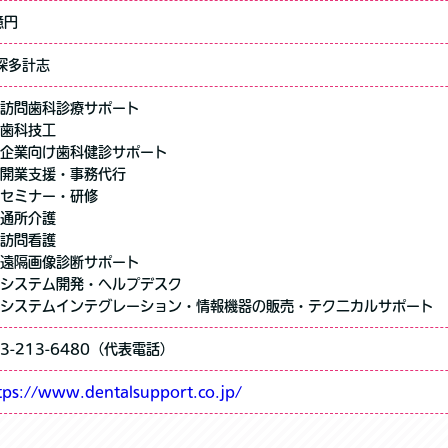
億円
深多計志
訪問歯科診療サポート
歯科技工
企業向け歯科健診サポート
開業支援・事務代行
セミナー・研修
通所介護
訪問看護
遠隔画像診断サポート
システム開発・ヘルプデスク
システムインテグレーション・情報機器の販売・テクニカルサポート
43-213-6480（代表電話）
tps://www.dentalsupport.co.jp/